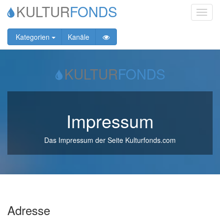
KULTUR
FONDS
Toggl
navig
Kategorien
Kanäle
KULTUR
FONDS
Impressum
Das Impressum der Seite Kulturfonds.com
Adresse