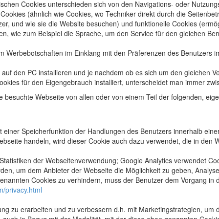
ischen Cookies unterschieden sich von den Navigations- oder Nutzungs
 Cookies (ähnlich wie Cookies, wo Techniker direkt durch die Seitenbe
zer, und wie sie die Website besuchen) und funktionelle Cookies (ermö
en, wie zum Beispiel die Sprache, um den Service für den gleichen Ben
um Werbebotschaften im Einklang mit den Präferenzen des Benutzers i
s auf den PC installieren und je nachdem ob es sich um den gleichen V
ookies für den Eigengebrauch installiert, unterscheidet man immer zw
ie besuchte Webseite von allen oder von einem Teil der folgenden, ei
t einer Speicherfunktion der Handlungen des Benutzers innerhalb eine
bseite handeln, wird dieser Cookie auch dazu verwendet, die in den 
Statistiken der Webseitenverwendung; Google Analytics verwendet Co
en, um dem Anbieter der Webseite die Möglichkeit zu geben, Analysen 
genannten Cookies zu verhindern, muss der Benutzer dem Vorgang in d
n/privacy.html
g zu erarbeiten und zu verbessern d.h. mit Marketingstrategien, um 