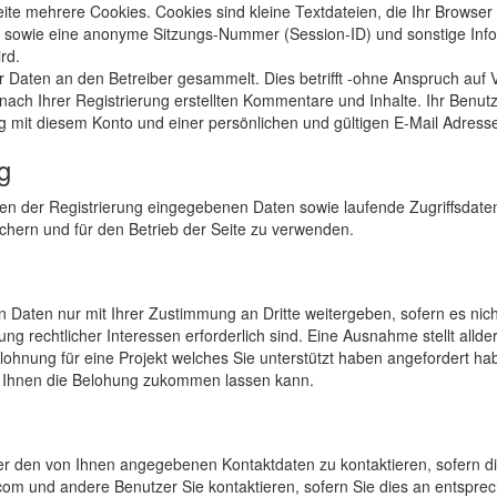
eite mehrere Cookies. Cookies sind kleine Textdateien, die Ihr Browser
sowie eine anonyme Sitzungs-Nummer (Session-ID) und sonstige Informa
rd.
 Daten an den Betreiber gesammelt. Dies betrifft -ohne Anspruch auf V
 nach Ihrer Registrierung erstellten Kommentare und Inhalte. Ihr Benu
it diesem Konto und einer persönlichen und gültigen E-Mail Adress
g
men der Registrierung eingegebenen Daten sowie laufende Zugriffsdate
chern und für den Betrieb der Seite zu verwenden.
 Daten nur mit Ihrer Zustimmung an Dritte weitergeben, sofern es nic
ung rechtlicher Interessen erforderlich sind. Eine Ausnahme stellt allde
lohnung für eine Projekt welches Sie unterstützt haben angefordert habe
 Ihnen die Belohung zukommen lassen kann.
er den von Ihnen angegebenen Kontaktdaten zu kontaktieren, sofern di
s.com und andere Benutzer Sie kontaktieren, sofern Sie dies an entspre